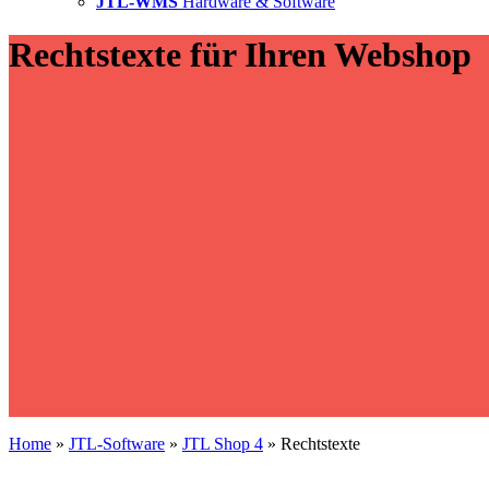
JTL-WMS
Hardware & Software
Rechtstexte für Ihren Webshop
Home
»
JTL-Software
»
JTL Shop 4
»
Rechtstexte