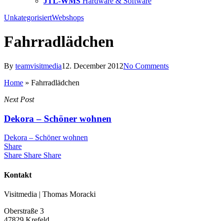
JTL-WMS
Hardware & Software
Unkategorisiert
Webshops
Fahrradlädchen
By
teamvisitmedia
12. December 2012
No Comments
Home
»
Fahrradlädchen
Next Post
Dekora – Schöner wohnen
Dekora – Schöner wohnen
Share
Share
Share
Share
Kontakt
Visitmedia | Thomas Moracki
Oberstraße 3
47829 Krefeld