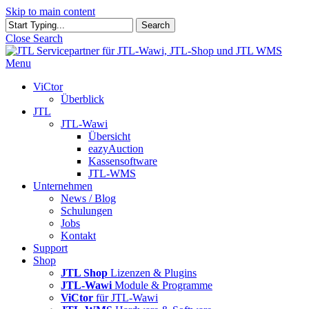
Skip to main content
Search
Close Search
Menu
ViCtor
Überblick
JTL
JTL-Wawi
Übersicht
eazyAuction
Kassensoftware
JTL-WMS
Unternehmen
News / Blog
Schulungen
Jobs
Kontakt
Support
Shop
JTL Shop
Lizenzen & Plugins
JTL-Wawi
Module & Programme
ViCtor
für JTL-Wawi