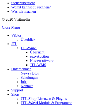
Stellenübersicht
Womit kannst du rechnen?
Was wir machen
© 2020 Visitmedia
Close Menu
ViCtor
Überblick
JTL
JTL-Wawi
Übersicht
eazyAuction
Kassensoftware
JTL-WMS
Unternehmen
News / Blog
Schulungen
Jobs
Kontakt
Support
Shop
JTL Shop
Lizenzen & Plugins
JTL-Wawi
Module & Programme