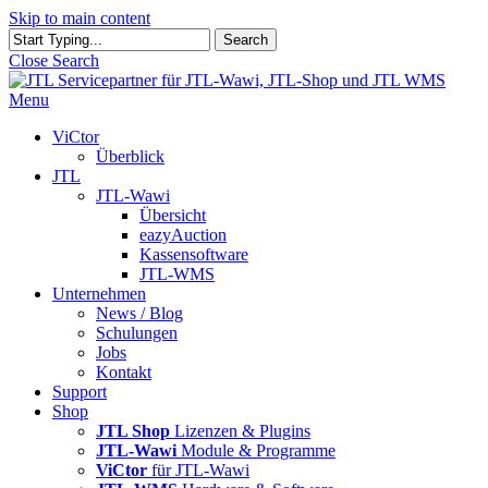
Skip to main content
Search
Close Search
Menu
ViCtor
Überblick
JTL
JTL-Wawi
Übersicht
eazyAuction
Kassensoftware
JTL-WMS
Unternehmen
News / Blog
Schulungen
Jobs
Kontakt
Support
Shop
JTL Shop
Lizenzen & Plugins
JTL-Wawi
Module & Programme
ViCtor
für JTL-Wawi