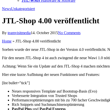
JTL-WMS
Hardware & Software
News
Unkategorisiert
JTL-Shop 4.00 veröffentlicht
By
teamvisitmedia
14. October 2015
No Comments
Home
»
JTL-Shop 4.00 veröffentlicht
Soeben wurde der neue JTL-Shop in der Version 4.0 veröffentlicht. 
Für den neuen JTL-Shop 4 ist auch zwingend die neue Wawi 1.0 nöti
Achtung: Wenn Sie ein Update auf den JTL-Shop 4 machen möchten b
Hier eine kurze Auflistung der neuen Funktionen und Features:
[list bullet=”tick”]
Neues responsives Template auf Bootstrap-Basis (Evo)
Verbesserte Integration von Trusted Shops
Performanceoptimierungen mit bis zu 700 facher Geschwindigk
Rich Snippets und Suchmaschinenoptimierung
PayPal Plus
und
PayPal Express