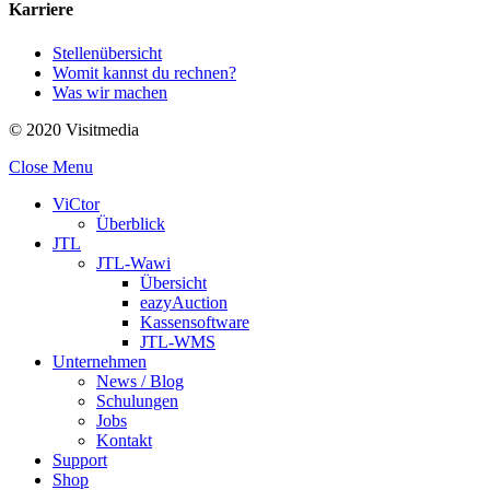
Karriere
Stellenübersicht
Womit kannst du rechnen?
Was wir machen
© 2020 Visitmedia
Close Menu
ViCtor
Überblick
JTL
JTL-Wawi
Übersicht
eazyAuction
Kassensoftware
JTL-WMS
Unternehmen
News / Blog
Schulungen
Jobs
Kontakt
Support
Shop