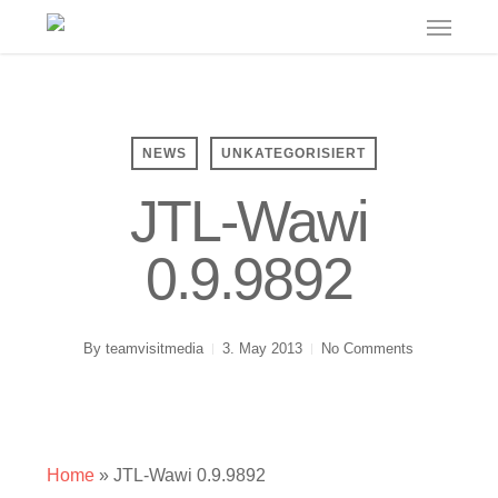
Menu
Skip
to
main
content
NEWS
UNKATEGORISIERT
JTL-Wawi
0.9.9892
By
teamvisitmedia
3. May 2013
No Comments
Home
»
JTL-Wawi 0.9.9892