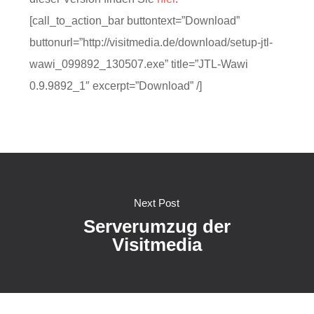
[call_to_action_bar buttontext=”Download”
buttonurl=”http://visitmedia.de/download/setup-jtl-
wawi_099892_130507.exe” title=”JTL-Wawi
0.9.9892_1″ excerpt=”Download” /]
Next Post
Serverumzug der
Visitmedia