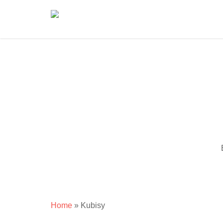
Skip
to
main
content
Home
»
Kubisy