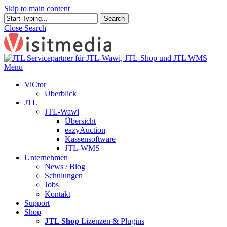
Skip to main content
Search
Close Search
Menu
ViCtor
Überblick
JTL
JTL-Wawi
Übersicht
eazyAuction
Kassensoftware
JTL-WMS
Unternehmen
News / Blog
Schulungen
Jobs
Kontakt
Support
Shop
JTL Shop
Lizenzen & Plugins