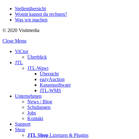
Stellenübersicht
Womit kannst du rechnen?
Was wir machen
© 2020 Visitmedia
Close Menu
ViCtor
Überblick
JTL
JTL-Wawi
Übersicht
eazyAuction
Kassensoftware
JTL-WMS
Unternehmen
News / Blog
Schulungen
Jobs
Kontakt
Support
Shop
JTL Shop
Lizenzen & Plugins