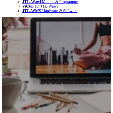
JTL-Wawi
Module & Programme
ViCtor
für JTL-Wawi
JTL-WMS
Hardware & Software