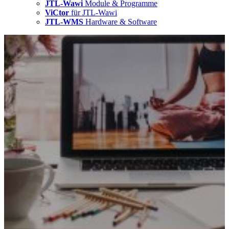
JTL-Wawi
Module & Programme
ViCtor
für JTL-Wawi
JTL-WMS
Hardware & Software