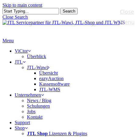
Skip to main content
Close
Search
Close Search
Menu
Menu
ViCtor
Überblick
JTL
JTL-Wawi
Übersicht
eazyAuction
Kassensoftware
JTL-WMS
Unternehmen
News / Blog
Schulungen
Jobs
Kontakt
Support
Shop
JTL Shop
Lizenzen & Plugins