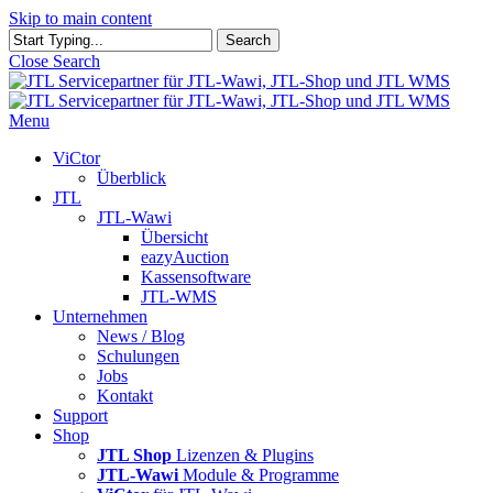
Skip to main content
Search
Close Search
Menu
ViCtor
Überblick
JTL
JTL-Wawi
Übersicht
eazyAuction
Kassensoftware
JTL-WMS
Unternehmen
News / Blog
Schulungen
Jobs
Kontakt
Support
Shop
JTL Shop
Lizenzen & Plugins
JTL-Wawi
Module & Programme