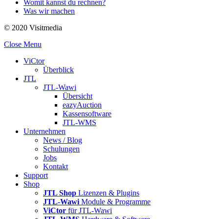
Womit kannst du rechnen?
Was wir machen
© 2020 Visitmedia
Close Menu
ViCtor
Überblick
JTL
JTL-Wawi
Übersicht
eazyAuction
Kassensoftware
JTL-WMS
Unternehmen
News / Blog
Schulungen
Jobs
Kontakt
Support
Shop
JTL Shop
Lizenzen & Plugins
JTL-Wawi
Module & Programme
ViCtor
für JTL-Wawi