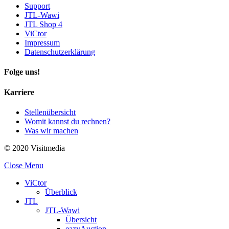
Support
JTL-Wawi
JTL Shop 4
ViCtor
Impressum
Datenschutzerklärung
Folge uns!
Karriere
Stellenübersicht
Womit kannst du rechnen?
Was wir machen
© 2020 Visitmedia
Close Menu
ViCtor
Überblick
JTL
JTL-Wawi
Übersicht
eazyAuction