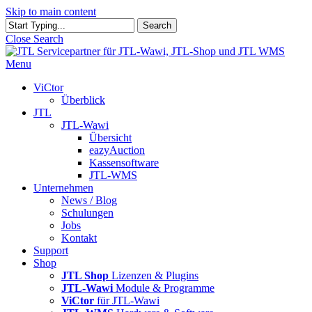
Skip to main content
Search
Close Search
Menu
ViCtor
Überblick
JTL
JTL-Wawi
Übersicht
eazyAuction
Kassensoftware
JTL-WMS
Unternehmen
News / Blog
Schulungen
Jobs
Kontakt
Support
Shop
JTL Shop
Lizenzen & Plugins
JTL-Wawi
Module & Programme
ViCtor
für JTL-Wawi