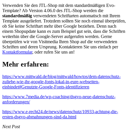
Verwenden Sie den JTL-Shop mit dem standardmäßigen Evo-
Template? Ab Version 4.06.0 des JTL-Shop werden die
standardmäßig
verwendeten Schriftarten automatisch mit Ihrem
Template ausgeliefert. Trotzdem sollten Sie noch einmal überprüfen,
ob Sie keine Schriftart mehr über Google beziehen. Denn nach
einem Shopupdate kann es zum Beispiel gut sein, dass die Schriften
weiterhin über die Google-Server aufgerufen werden. Gerne
überprüfen wir von Visitmedia Ihren Shop auf die verwendeten
Schriften und deren Ursprung.
Kontaktieren Sie uns einfach per
Kontaktformular
, oder rufen Sie uns an!
Mehr erfahren:
https://www.mittwald.de/blog/mittwald/howtos/dem-datenschutz-
zuliebe-wie-ihr-google-fonts-lokal-in-eure-webseiten-
einbindet#Genutzte-Google-Fonts-identifizieren
https://www.7media.de/wp-coaching/dsgvo-neue-datenschutz-
anforderungen/
https://www.e-recht24.de/news/datenschutz/10933-achtung-die-
ersten-dsgvo-abmahnungen-sind-da.html
Next Post