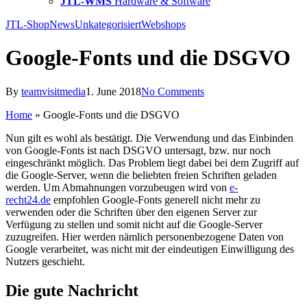
JTL-WMS
Hardware & Software
JTL-Shop
News
Unkategorisiert
Webshops
Google-Fonts und die DSGVO
By
teamvisitmedia
1. June 2018
No Comments
Home
»
Google-Fonts und die DSGVO
Nun gilt es wohl als bestätigt. Die Verwendung und das Einbinden
von Google-Fonts ist nach DSGVO untersagt, bzw. nur noch
eingeschränkt möglich. Das Problem liegt dabei bei dem Zugriff auf
die Google-Server, wenn die beliebten freien Schriften geladen
werden. Um Abmahnungen vorzubeugen wird von
e-
recht24.de
empfohlen Google-Fonts generell nicht mehr zu
verwenden oder die Schriften über den eigenen Server zur
Verfügung zu stellen und somit nicht auf die Google-Server
zuzugreifen. Hier werden nämlich personenbezogene Daten von
Google verarbeitet, was nicht mit der eindeutigen Einwilligung des
Nutzers geschieht.
Die gute Nachricht