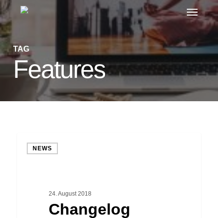
Menu
Skip
to
main
TAG
content
Features
Changelog
NEWS
ViCtor
Version
4.0.31
24. August 2018
erschienen
Changelog