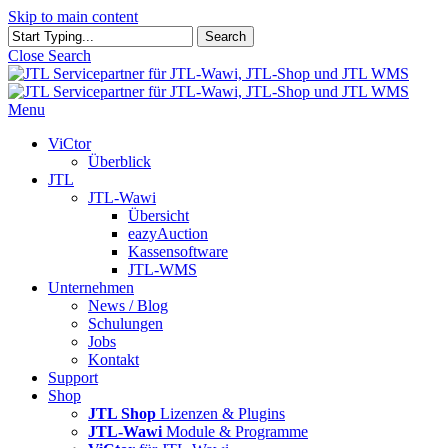
Skip to main content
Search
Close Search
Menu
ViCtor
Überblick
JTL
JTL-Wawi
Übersicht
eazyAuction
Kassensoftware
JTL-WMS
Unternehmen
News / Blog
Schulungen
Jobs
Kontakt
Support
Shop
JTL Shop
Lizenzen & Plugins
JTL-Wawi
Module & Programme