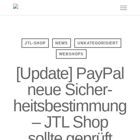
Menu
Skip
to
main
content
JTL-SHOP
NEWS
UNKATEGORISIERT
WEBSHOPS
[Update] PayPal
neue Sicher­
heits­bestimmung
– JTL Shop
sollte geprüft