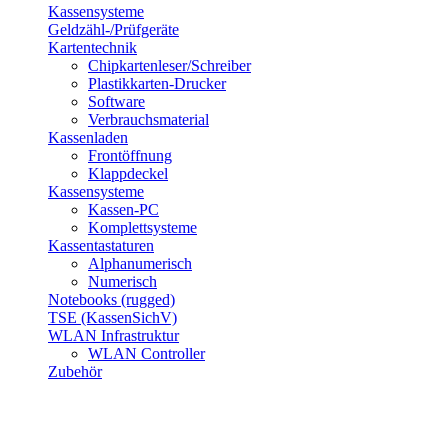
Kassensysteme
Geldzähl-/Prüfgeräte
Kartentechnik
Chipkartenleser/Schreiber
Plastikkarten-Drucker
Software
Verbrauchsmaterial
Kassenladen
Frontöffnung
Klappdeckel
Kassensysteme
Kassen-PC
Komplettsysteme
Kassentastaturen
Alphanumerisch
Numerisch
Notebooks (rugged)
TSE (KassenSichV)
WLAN Infrastruktur
WLAN Controller
Zubehör