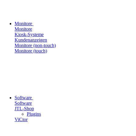
Monitore
Monitore
Kiosk-Systeme
Kundenanzeigen
Monitore (non-touch)
Monitore (touch)
Software
Software
JTL-Shop
Plugins
ViCtor