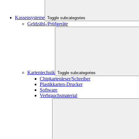
Kassensysteme
Toggle subcategories
Geldzähl-/Prüfgeräte
Kartentechnik
Toggle subcategories
Chipkartenleser/Schreiber
Plastikkarten-Drucker
Software
Verbrauchsmaterial