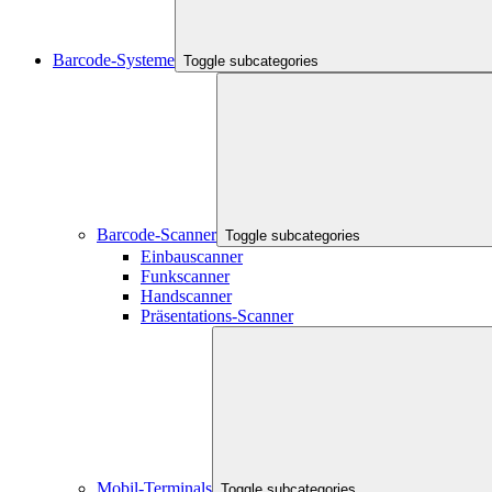
Barcode-Systeme
Toggle subcategories
Barcode-Scanner
Toggle subcategories
Einbauscanner
Funkscanner
Handscanner
Präsentations-Scanner
Mobil-Terminals
Toggle subcategories