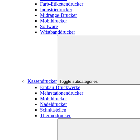
Farb-Etikettendrucker
Industriedrucker
Midrange-Drucker
Mobildrucker
Software
Wristbanddrucker
Kassendrucker
Toggle subcategories
Einbau-Druckwerke
Mehrstationendrucker
Mobildrucker
Nadeldrucker
Schnittstellen
Thermodrucker