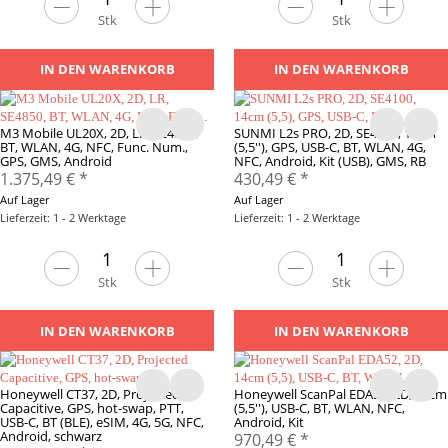
Stk
Stk
IN DEN WARENKORB
IN DEN WARENKORB
M3 Mobile UL20X, 2D, LR, SE4850,
SUNMI L2s PRO, 2D, SE4100, 14cm
BT, WLAN, 4G, NFC, Func. Num.,
(5,5''), GPS, USB-C, BT, WLAN, 4G,
GPS, GMS, Android
NFC, Android, Kit (USB), GMS, RB
1.375,49 €
*
430,49 €
*
Auf Lager
Auf Lager
Lieferzeit: 1 - 2 Werktage
Lieferzeit: 1 - 2 Werktage
Stk
Stk
IN DEN WARENKORB
IN DEN WARENKORB
Honeywell CT37, 2D, Projected
Honeywell ScanPal EDA52, 2D, 14cm
Capacitive, GPS, hot-swap, PTT,
(5,5''), USB-C, BT, WLAN, NFC,
USB-C, BT (BLE), eSIM, 4G, 5G, NFC,
Android, Kit
Android, schwarz
970,49 €
*