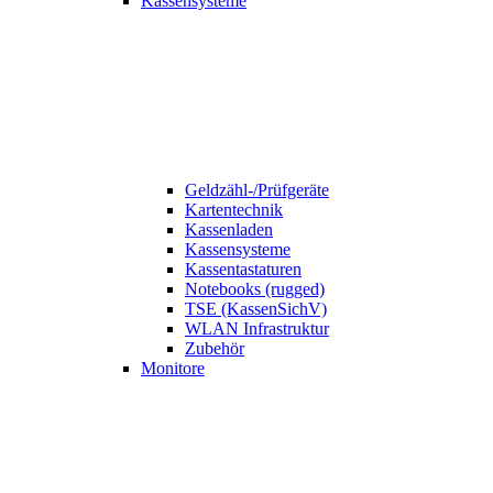
Kassensysteme
Geldzähl-/Prüfgeräte
Kartentechnik
Kassenladen
Kassensysteme
Kassentastaturen
Notebooks (rugged)
TSE (KassenSichV)
WLAN Infrastruktur
Zubehör
Monitore