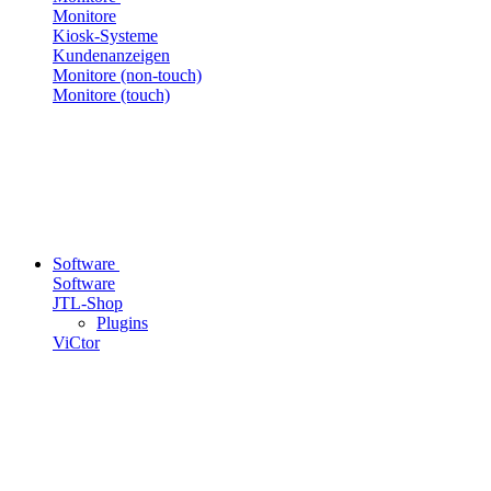
Monitore
Kiosk-Systeme
Kundenanzeigen
Monitore (non-touch)
Monitore (touch)
Software
Software
JTL-Shop
Plugins
ViCtor