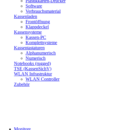
Plastikkarten-Drucker
Software
Verbrauchsmaterial
Kassenladen
Frontöffnung
Klappdeckel
Kassensysteme
Kassen-PC
Komplettsysteme
Kassentastaturen
Alphanumerisch
Numerisch
Notebooks (rugged)
TSE (KassenSichV)
WLAN Infrastruktur
WLAN Controller
Zubehör
Monitore