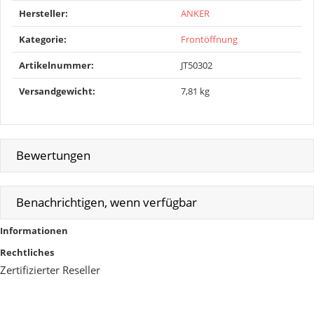
Produkteigenschaft
Wert
Hersteller:
ANKER
Kategorie:
Frontöffnung
Artikelnummer:
JT50302
Versandgewicht‍:
7,81 kg
Bewertungen
Benachrichtigen, wenn verfügbar
Informationen
Rechtliches
Zertifizierter Reseller