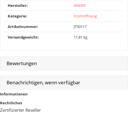
Produkteigenschaft
Wert
Hersteller:
ANKER
Kategorie:
Frontöffnung
Artikelnummer:
JT50117
Versandgewicht‍:
11,81 kg
Bewertungen
Benachrichtigen, wenn verfügbar
Informationen
Rechtliches
Zertifizierter Reseller