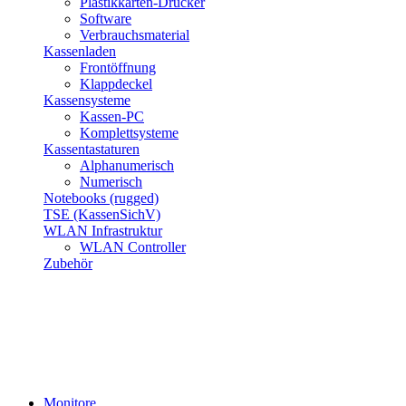
Plastikkarten-Drucker
Software
Verbrauchsmaterial
Kassenladen
Frontöffnung
Klappdeckel
Kassensysteme
Kassen-PC
Komplettsysteme
Kassentastaturen
Alphanumerisch
Numerisch
Notebooks (rugged)
TSE (KassenSichV)
WLAN Infrastruktur
WLAN Controller
Zubehör
Monitore