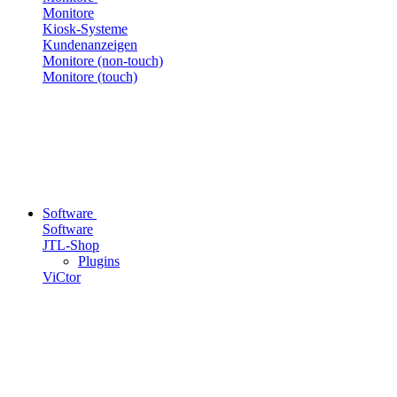
Monitore
Kiosk-Systeme
Kundenanzeigen
Monitore (non-touch)
Monitore (touch)
Software
Software
JTL-Shop
Plugins
ViCtor