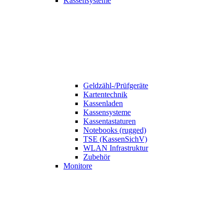
Kassensysteme
Geldzähl-/Prüfgeräte
Kartentechnik
Kassenladen
Kassensysteme
Kassentastaturen
Notebooks (rugged)
TSE (KassenSichV)
WLAN Infrastruktur
Zubehör
Monitore