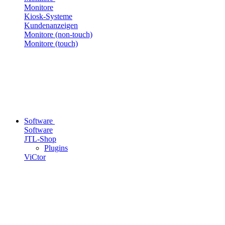
Monitore
Kiosk-Systeme
Kundenanzeigen
Monitore (non-touch)
Monitore (touch)
Software
Software
JTL-Shop
Plugins
ViCtor