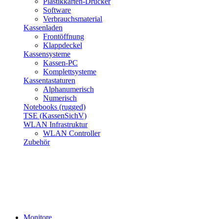
Plastikkarten-Drucker
Software
Verbrauchsmaterial
Kassenladen
Frontöffnung
Klappdeckel
Kassensysteme
Kassen-PC
Komplettsysteme
Kassentastaturen
Alphanumerisch
Numerisch
Notebooks (rugged)
TSE (KassenSichV)
WLAN Infrastruktur
WLAN Controller
Zubehör
Monitore