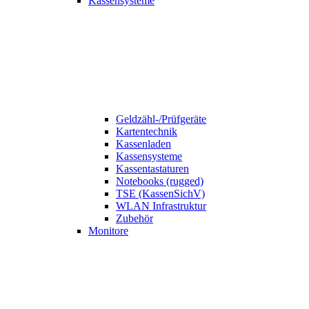
Kassensysteme
Geldzähl-/Prüfgeräte
Kartentechnik
Kassenladen
Kassensysteme
Kassentastaturen
Notebooks (rugged)
TSE (KassenSichV)
WLAN Infrastruktur
Zubehör
Monitore