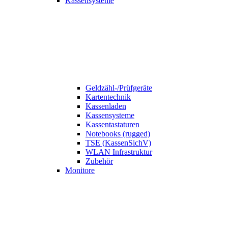
Kassensysteme
Geldzähl-/Prüfgeräte
Kartentechnik
Kassenladen
Kassensysteme
Kassentastaturen
Notebooks (rugged)
TSE (KassenSichV)
WLAN Infrastruktur
Zubehör
Monitore