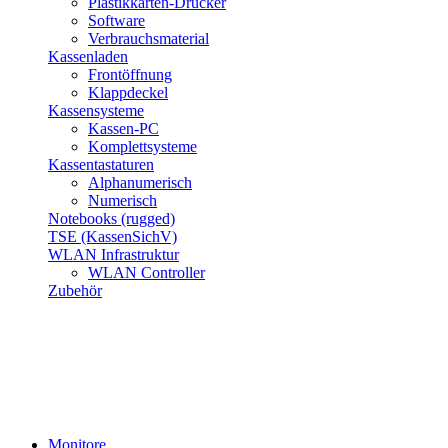
Plastikkarten-Drucker
Software
Verbrauchsmaterial
Kassenladen
Frontöffnung
Klappdeckel
Kassensysteme
Kassen-PC
Komplettsysteme
Kassentastaturen
Alphanumerisch
Numerisch
Notebooks (rugged)
TSE (KassenSichV)
WLAN Infrastruktur
WLAN Controller
Zubehör
Monitore