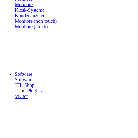
Monitore
Kiosk-Systeme
Kundenanzeigen
Monitore (non-touch)
Monitore (touch)
Software
Software
JTL-Shop
Plugins
ViCtor