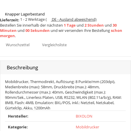
Knapper Lagerbestand
1 - 2 Werktage
(
DE - Ausland abweichend)
Lieferzeit:
Bestellen Sie innerhalb der nächsten
1 Tage
und
2 Stunden
und
30
Minuten
und
00 Sekunden
und wir versenden Ihre Bestellung
schon
morgen
.
Wunschzettel
Vergleichsliste
Beschreibung
Mobildrucker, Thermodirekt, Auflösung: 8 Punkte/mm (203dpi),
Medienbreite (max): 58mm, Druckbreite (max.): 48mm,
Rollendurchmesser (max.): 40mm, Geschwindigkeit (max.):
90mm/Sek., Linerless Platen, USB, RS232, WLAN (802.11a/b/g), RAM:
8MB, Flash: 4MB, Emulation: BXL/POS, inkl.: Netzteil, Netzkabel,
Gürtelclip, Akku, 1200mAh
Produkteigenschaft
Wert
Hersteller:
BIXOLON
Kategorie:
Mobildrucker