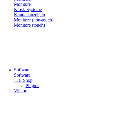
Monitore
Kiosk-Systeme
Kundenanzeigen
Monitore (non-touch)
Monitore (touch)
Software
Software
JTL-Shop
Plugins
ViCtor