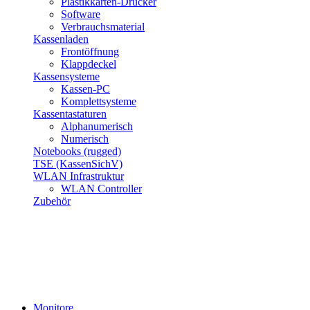
Plastikkarten-Drucker
Software
Verbrauchsmaterial
Kassenladen
Frontöffnung
Klappdeckel
Kassensysteme
Kassen-PC
Komplettsysteme
Kassentastaturen
Alphanumerisch
Numerisch
Notebooks (rugged)
TSE (KassenSichV)
WLAN Infrastruktur
WLAN Controller
Zubehör
Monitore