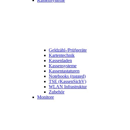
Kassensysteme
Geldzähl-/Prüfgeräte
Kartentechnik
Kassenladen
Kassensysteme
Kassentastaturen
Notebooks (rugged)
TSE (KassenSichV)
WLAN Infrastruktur
Zubehör
Monitore