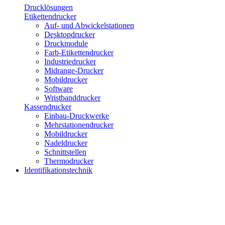
Drucklösungen
Etikettendrucker
Auf- und Abwickelstationen
Desktopdrucker
Druckmodule
Farb-Etikettendrucker
Industriedrucker
Midrange-Drucker
Mobildrucker
Software
Wristbanddrucker
Kassendrucker
Einbau-Druckwerke
Mehrstationendrucker
Mobildrucker
Nadeldrucker
Schnittstellen
Thermodrucker
Identifikationstechnik