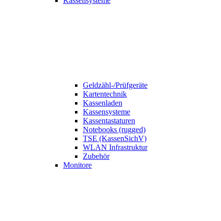
Kassensysteme
Geldzähl-/Prüfgeräte
Kartentechnik
Kassenladen
Kassensysteme
Kassentastaturen
Notebooks (rugged)
TSE (KassenSichV)
WLAN Infrastruktur
Zubehör
Monitore