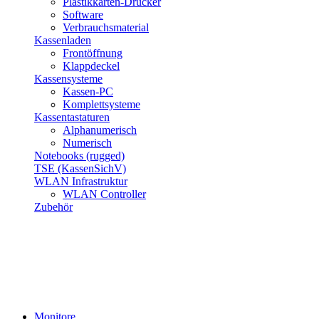
Plastikkarten-Drucker
Software
Verbrauchsmaterial
Kassenladen
Frontöffnung
Klappdeckel
Kassensysteme
Kassen-PC
Komplettsysteme
Kassentastaturen
Alphanumerisch
Numerisch
Notebooks (rugged)
TSE (KassenSichV)
WLAN Infrastruktur
WLAN Controller
Zubehör
Monitore