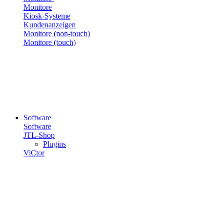
Monitore
Kiosk-Systeme
Kundenanzeigen
Monitore (non-touch)
Monitore (touch)
Software
Software
JTL-Shop
Plugins
ViCtor