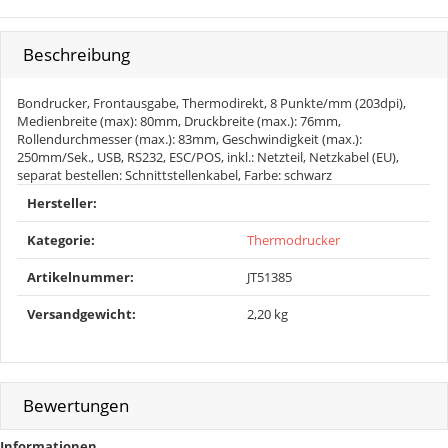
Beschreibung
Bondrucker, Frontausgabe, Thermodirekt, 8 Punkte/mm (203dpi),
Medienbreite (max): 80mm, Druckbreite (max.): 76mm,
Rollendurchmesser (max.): 83mm, Geschwindigkeit (max.):
250mm/Sek., USB, RS232, ESC/POS, inkl.: Netzteil, Netzkabel (EU),
separat bestellen: Schnittstellenkabel, Farbe: schwarz
Produkteigenschaft
Wert
Hersteller:
Kategorie:
Thermodrucker
Artikelnummer:
JT51385
Versandgewicht‍:
2,20 kg
Bewertungen
Informationen