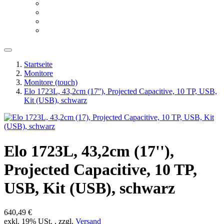
Startseite
Monitore
Monitore (touch)
Elo 1723L, 43,2cm (17''), Projected Capacitive, 10 TP, USB,
Kit (USB), schwarz
Elo 1723L, 43,2cm (17''),
Projected Capacitive, 10 TP,
USB, Kit (USB), schwarz
640,49 €
exkl. 19% USt. , zzgl.
Versand