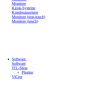
Monitore
Kiosk-Systeme
Kundenanzeigen
Monitore (non-touch)
Monitore (touch)
Software
Software
JTL-Shop
Plugins
ViCtor