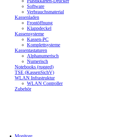
Plastikkarten-Drucker
Software
Verbrauchsmaterial
Kassenladen
Frontöffnung
Klappdeckel
Kassensysteme
Kassen-PC
Komplettsysteme
Kassentastaturen
Alphanumerisch
Numerisch
Notebooks (rugged)
TSE (KassenSichV)
WLAN Infrastruktur
WLAN Controller
Zubehör
Monitore