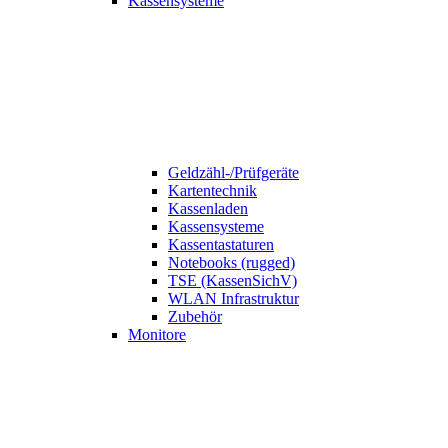
Kassensysteme
Geldzähl-/Prüfgeräte
Kartentechnik
Kassenladen
Kassensysteme
Kassentastaturen
Notebooks (rugged)
TSE (KassenSichV)
WLAN Infrastruktur
Zubehör
Monitore