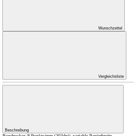
Wunschzettel
Vergleichsliste
Beschreibung
Bondrucker, 8 Punkte/mm (203dpi), variable Papierbreite