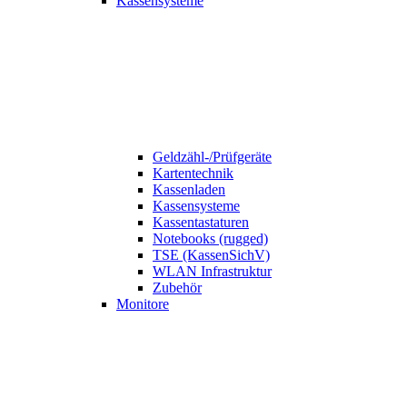
Kassensysteme
Geldzähl-/Prüfgeräte
Kartentechnik
Kassenladen
Kassensysteme
Kassentastaturen
Notebooks (rugged)
TSE (KassenSichV)
WLAN Infrastruktur
Zubehör
Monitore