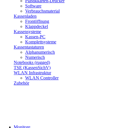
Plastikkarten-Drucker
Software
Verbrauchsmaterial
Kassenladen
Frontöffnung
Klappdeckel
Kassensysteme
Kassen-PC
Komplettsysteme
Kassentastaturen
Alphanumerisch
Numerisch
Notebooks (rugged)
TSE (KassenSichV)
WLAN Infrastruktur
WLAN Controller
Zubehör
Monitore