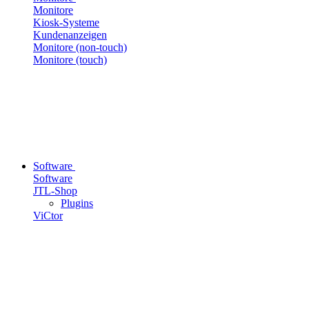
Monitore
Kiosk-Systeme
Kundenanzeigen
Monitore (non-touch)
Monitore (touch)
Software
Software
JTL-Shop
Plugins
ViCtor