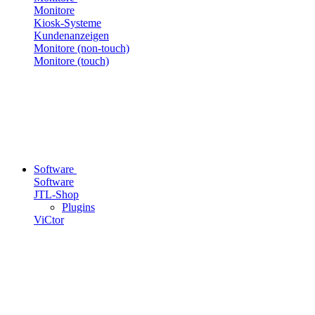
Monitore
Kiosk-Systeme
Kundenanzeigen
Monitore (non-touch)
Monitore (touch)
Software
Software
JTL-Shop
Plugins
ViCtor