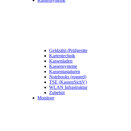
Kassensysteme
Geldzähl-/Prüfgeräte
Kartentechnik
Kassenladen
Kassensysteme
Kassentastaturen
Notebooks (rugged)
TSE (KassenSichV)
WLAN Infrastruktur
Zubehör
Monitore