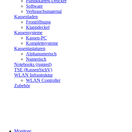
Plastikkarten-Drucker
Software
Verbrauchsmaterial
Kassenladen
Frontöffnung
Klappdeckel
Kassensysteme
Kassen-PC
Komplettsysteme
Kassentastaturen
Alphanumerisch
Numerisch
Notebooks (rugged)
TSE (KassenSichV)
WLAN Infrastruktur
WLAN Controller
Zubehör
Monitore