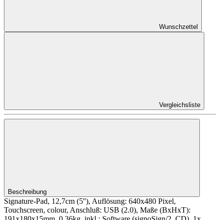
Wunschzettel
Vergleichsliste
Beschreibung
Signature-Pad, 12,7cm (5''), Auflösung: 640x480 Pixel,
Touchscreen, colour, Anschluß: USB (2.0), Maße (BxHxT):
191x180x15mm, 0,36kg, inkl.: Software (signoSign/2, CD), 1x