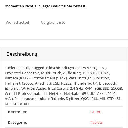
momentan nicht auf Lager / wird für Sie bestellt
Wunschzettel
Vergleichsliste
Beschreibung
Tablet PC, Fully Rugged, Bildschirmdiagonale: 29,5 cm (11,6''),
Projected Capacitive, Multi Touch, Auflösung: 1920x1080 Pixel,
Kamera (8 MP), Front-Kamera (5 MP), Pass Through, Vibration,
Helligkeit 1200cd, Anschluß: USB, RS232, Thunderbolt 4, Bluetooth,
Ethernet, Wi-Fi 6E, Audio, Intel Core i5, 2,4 GHz, RAM: 8GB, SSD: 256GB,
Win, 11 Professional, inkl.: Netzteil, Netzkabel (EU, UK), Akku, 2640
mAh, 2x, herausnehmbare Batterie, Digitizer, QSG, IP66, MIL-STD 461,
MIL-STD 810H
Produkteigenschaft
Wert
Hersteller:
GETAC
Kategorie:
Tablets