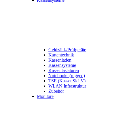
Kassensysteme
Geldzähl-/Prüfgeräte
Kartentechnik
Kassenladen
Kassensysteme
Kassentastaturen
Notebooks (rugged)
TSE (KassenSichV)
WLAN Infrastruktur
Zubehör
Monitore