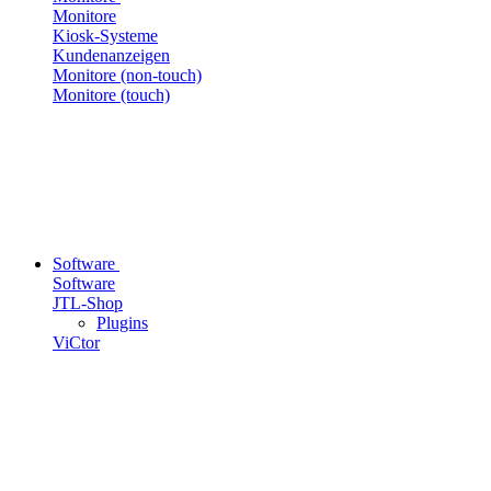
Monitore
Kiosk-Systeme
Kundenanzeigen
Monitore (non-touch)
Monitore (touch)
Software
Software
JTL-Shop
Plugins
ViCtor