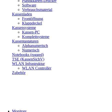
Plastikkarten-Drucker
Software
Verbrauchsmaterial
Kassenladen
Frontöffnung
Klappdeckel
Kassensysteme
Kassen-PC
Komplettsysteme
Kassentastaturen
Alphanumerisch
Numerisch
Notebooks (rugged)
TSE (KassenSichV)
WLAN Infrastruktur
WLAN Controller
Zubehör
Monitore