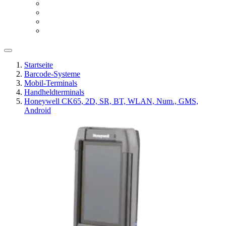
Startseite
Barcode-Systeme
Mobil-Terminals
Handheldterminals
Honeywell CK65, 2D, SR, BT, WLAN, Num., GMS,
Android