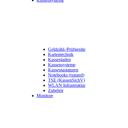
Kassensysteme
Geldzähl-/Prüfgeräte
Kartentechnik
Kassenladen
Kassensysteme
Kassentastaturen
Notebooks (rugged)
TSE (KassenSichV)
WLAN Infrastruktur
Zubehör
Monitore