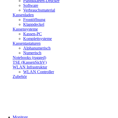
Plastikkarten-Drucker
Software
Verbrauchsmaterial
Kassenladen
Frontöffnung
Klappdeckel
Kassensysteme
Kassen-PC
Komplettsysteme
Kassentastaturen
Alphanumerisch
Numerisch
Notebooks (rugged)
TSE (KassenSichV)
WLAN Infrastruktur
WLAN Controller
Zubehör
Monitore