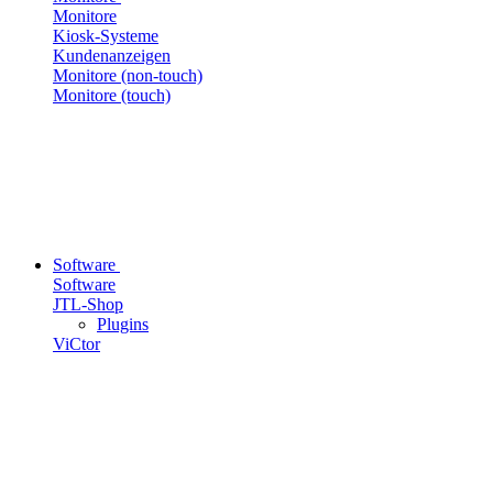
Monitore
Kiosk-Systeme
Kundenanzeigen
Monitore (non-touch)
Monitore (touch)
Software
Software
JTL-Shop
Plugins
ViCtor