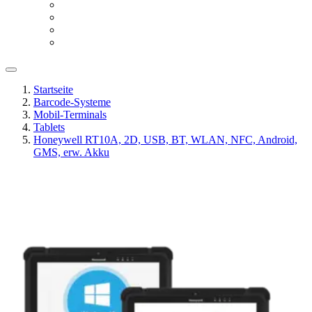
Startseite
Barcode-Systeme
Mobil-Terminals
Tablets
Honeywell RT10A, 2D, USB, BT, WLAN, NFC, Android,
GMS, erw. Akku