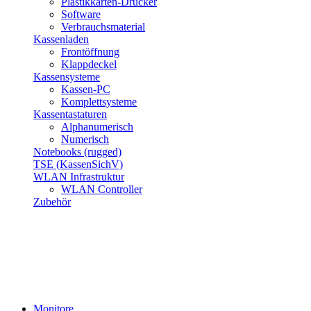
Plastikkarten-Drucker
Software
Verbrauchsmaterial
Kassenladen
Frontöffnung
Klappdeckel
Kassensysteme
Kassen-PC
Komplettsysteme
Kassentastaturen
Alphanumerisch
Numerisch
Notebooks (rugged)
TSE (KassenSichV)
WLAN Infrastruktur
WLAN Controller
Zubehör
Monitore