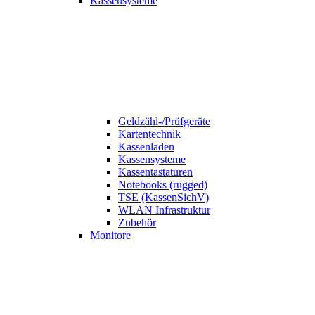
Kassensysteme
Geldzähl-/Prüfgeräte
Kartentechnik
Kassenladen
Kassensysteme
Kassentastaturen
Notebooks (rugged)
TSE (KassenSichV)
WLAN Infrastruktur
Zubehör
Monitore