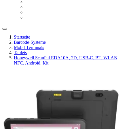
Startseite
Barcode-Systeme
Mobil-Terminals
Tablets
Honeywell ScanPal EDA10A, 2D, USB-C, BT, WLAN,
NFC, Android, Kit