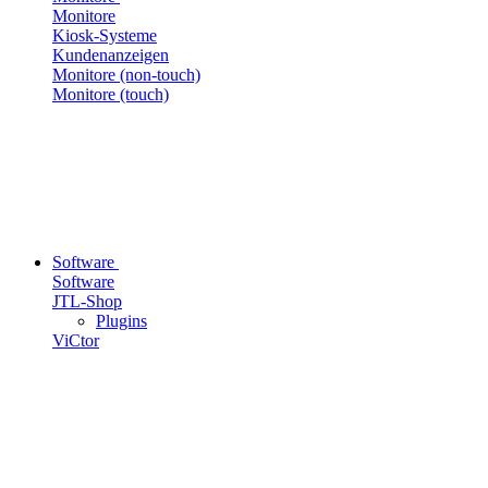
Monitore
Kiosk-Systeme
Kundenanzeigen
Monitore (non-touch)
Monitore (touch)
Software
Software
JTL-Shop
Plugins
ViCtor