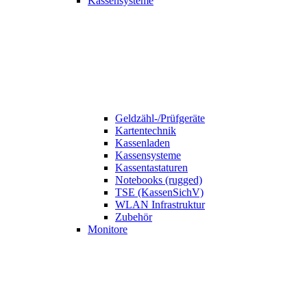
Kassensysteme
Geldzähl-/Prüfgeräte
Kartentechnik
Kassenladen
Kassensysteme
Kassentastaturen
Notebooks (rugged)
TSE (KassenSichV)
WLAN Infrastruktur
Zubehör
Monitore