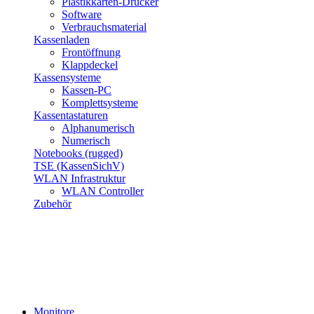
Plastikkarten-Drucker
Software
Verbrauchsmaterial
Kassenladen
Frontöffnung
Klappdeckel
Kassensysteme
Kassen-PC
Komplettsysteme
Kassentastaturen
Alphanumerisch
Numerisch
Notebooks (rugged)
TSE (KassenSichV)
WLAN Infrastruktur
WLAN Controller
Zubehör
Monitore