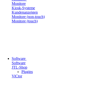
Monitore
Kiosk-Systeme
Kundenanzeigen
Monitore (non-touch)
Monitore (touch)
Software
Software
JTL-Shop
Plugins
ViCtor