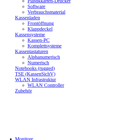
Plastikkarten-Drucker
Software
Verbrauchsmaterial
Kassenladen
Frontöffnung
Klappdeckel
Kassensysteme
Kassen-PC
Komplettsysteme
Kassentastaturen
Alphanumerisch
Numerisch
Notebooks (rugged)
TSE (KassenSichV)
WLAN Infrastruktur
WLAN Controller
Zubehör
Monitore