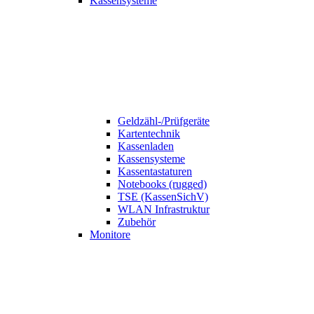
Kassensysteme
Geldzähl-/Prüfgeräte
Kartentechnik
Kassenladen
Kassensysteme
Kassentastaturen
Notebooks (rugged)
TSE (KassenSichV)
WLAN Infrastruktur
Zubehör
Monitore