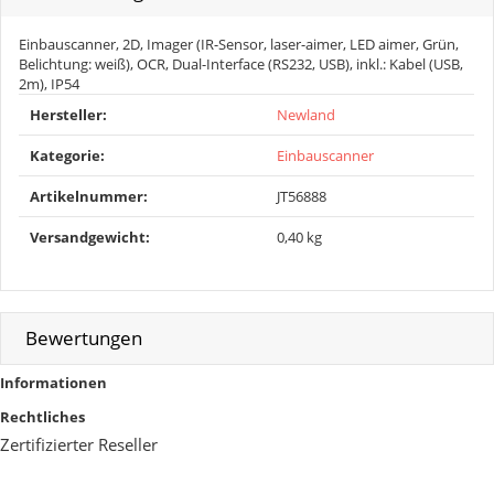
Einbauscanner, 2D, Imager (IR-Sensor, laser-aimer, LED aimer, Grün,
Belichtung: weiß), OCR, Dual-Interface (RS232, USB), inkl.: Kabel (USB,
2m), IP54
Produkteigenschaft
Wert
Hersteller:
Newland
Kategorie:
Einbauscanner
Artikelnummer:
JT56888
Versandgewicht‍:
0,40 kg
Bewertungen
Informationen
Rechtliches
Zertifizierter Reseller