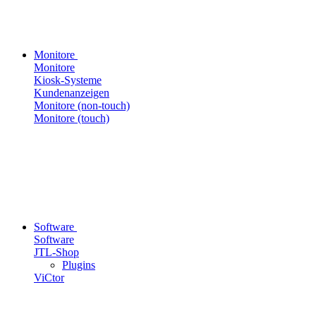
Monitore
Monitore
Kiosk-Systeme
Kundenanzeigen
Monitore (non-touch)
Monitore (touch)
Software
Software
JTL-Shop
Plugins
ViCtor