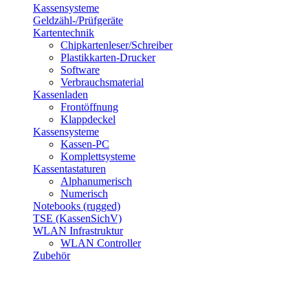
Kassensysteme
Geldzähl-/Prüfgeräte
Kartentechnik
Chipkartenleser/Schreiber
Plastikkarten-Drucker
Software
Verbrauchsmaterial
Kassenladen
Frontöffnung
Klappdeckel
Kassensysteme
Kassen-PC
Komplettsysteme
Kassentastaturen
Alphanumerisch
Numerisch
Notebooks (rugged)
TSE (KassenSichV)
WLAN Infrastruktur
WLAN Controller
Zubehör