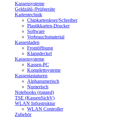
Kassensysteme
Geldzähl-/Prüfgeräte
Kartentechnik
Chipkartenleser/Schreiber
Plastikkarten-Drucker
Software
Verbrauchsmaterial
Kassenladen
Frontöffnung
Klappdeckel
Kassensysteme
Kassen-PC
Komplettsysteme
Kassentastaturen
Alphanumerisch
Numerisch
Notebooks (rugged)
TSE (KassenSichV)
WLAN Infrastruktur
WLAN Controller
Zubehör