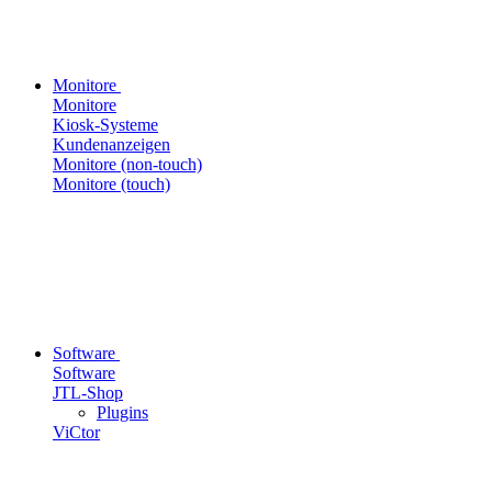
Monitore
Monitore
Kiosk-Systeme
Kundenanzeigen
Monitore (non-touch)
Monitore (touch)
Software
Software
JTL-Shop
Plugins
ViCtor