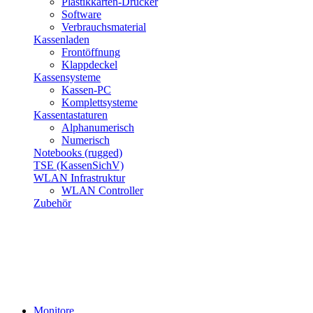
Plastikkarten-Drucker
Software
Verbrauchsmaterial
Kassenladen
Frontöffnung
Klappdeckel
Kassensysteme
Kassen-PC
Komplettsysteme
Kassentastaturen
Alphanumerisch
Numerisch
Notebooks (rugged)
TSE (KassenSichV)
WLAN Infrastruktur
WLAN Controller
Zubehör
Monitore