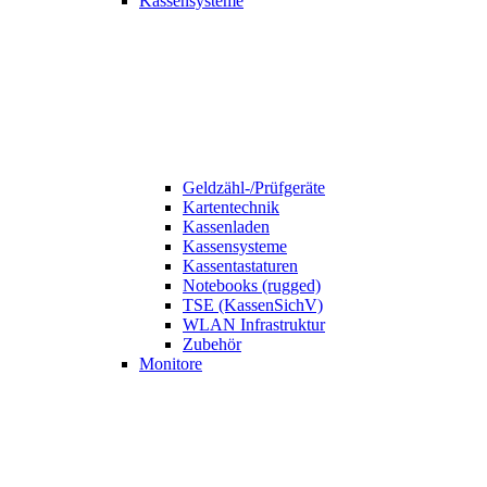
Kassensysteme
Geldzähl-/Prüfgeräte
Kartentechnik
Kassenladen
Kassensysteme
Kassentastaturen
Notebooks (rugged)
TSE (KassenSichV)
WLAN Infrastruktur
Zubehör
Monitore