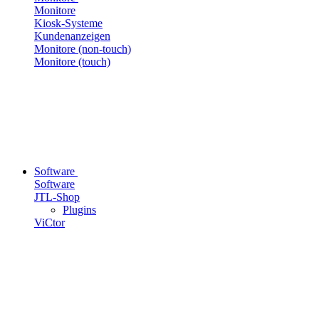
Monitore
Kiosk-Systeme
Kundenanzeigen
Monitore (non-touch)
Monitore (touch)
Software
Software
JTL-Shop
Plugins
ViCtor