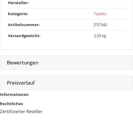
Produkteigenschaft
Wert
Hersteller:
Kategorie:
Tablets
Artikelnummer:
JT57342
Versandgewicht‍:
2,35 kg
Bewertungen
Preisverlauf
Informationen
Rechtliches
Zertifizierter Reseller