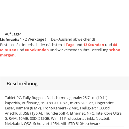
Auf Lager
1 - 2 Werktage
(
DE - Ausland abweichend)
Lieferzeit:
Bestellen Sie innerhalb der nächsten
1 Tage
und
13 Stunden
und
44
Minuten
und
00 Sekunden
und wir versenden Ihre Bestellung
schon
morgen
.
Beschreibung
Tablet PC, Fully Rugged, Bildschirmdiagonale: 25,7 cm (10,1''),
kapazitiv, Auflösung: 1920x1200 Pixel, micro SD-Slot, Fingerprint
Leser, Kamera (8 MP), Front-Kamera (2 MP), Helligkeit 1.000cd,
Anschluß: USB (Typ A), Thunderbolt 4, Ethernet, NFC, Intel Core Ultra
5, RAM: 16MB, SSD: 512GB, Win, 11 Professional, inkl.: Netzteil,
Netzkabel, QSG, Schutzart: IP54, MIL-STD 810H, schwarz