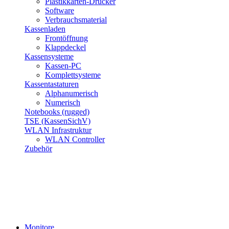
Plastikkarten-Drucker
Software
Verbrauchsmaterial
Kassenladen
Frontöffnung
Klappdeckel
Kassensysteme
Kassen-PC
Komplettsysteme
Kassentastaturen
Alphanumerisch
Numerisch
Notebooks (rugged)
TSE (KassenSichV)
WLAN Infrastruktur
WLAN Controller
Zubehör
Monitore