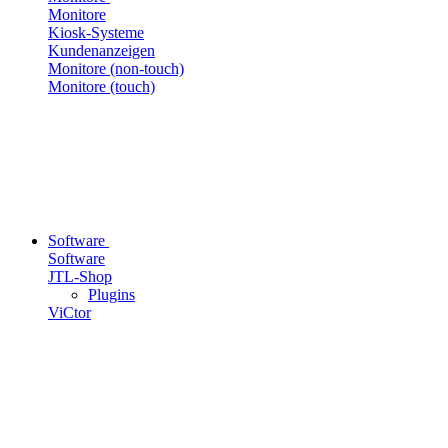
Monitore
Kiosk-Systeme
Kundenanzeigen
Monitore (non-touch)
Monitore (touch)
Software
Software
JTL-Shop
Plugins
ViCtor