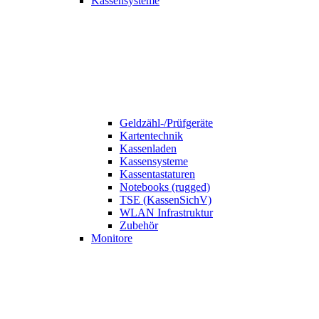
Kassensysteme
Geldzähl-/Prüfgeräte
Kartentechnik
Kassenladen
Kassensysteme
Kassentastaturen
Notebooks (rugged)
TSE (KassenSichV)
WLAN Infrastruktur
Zubehör
Monitore