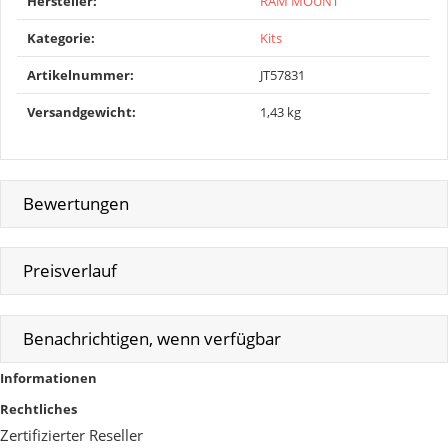
Produkteigenschaft
Wert
Hersteller:
RAM MOUNT
Kategorie:
Kits
Artikelnummer:
JT57831
Versandgewicht‍:
1,43 kg
Bewertungen
Preisverlauf
Benachrichtigen, wenn verfügbar
Informationen
Rechtliches
Zertifizierter Reseller