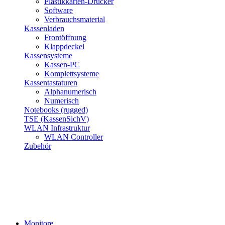
Plastikkarten-Drucker
Software
Verbrauchsmaterial
Kassenladen
Frontöffnung
Klappdeckel
Kassensysteme
Kassen-PC
Komplettsysteme
Kassentastaturen
Alphanumerisch
Numerisch
Notebooks (rugged)
TSE (KassenSichV)
WLAN Infrastruktur
WLAN Controller
Zubehör
Monitore