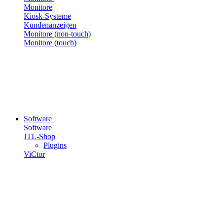
Monitore
Kiosk-Systeme
Kundenanzeigen
Monitore (non-touch)
Monitore (touch)
Software
Software
JTL-Shop
Plugins
ViCtor