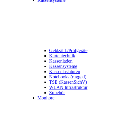
Kassensysteme
Geldzähl-/Prüfgeräte
Kartentechnik
Kassenladen
Kassensysteme
Kassentastaturen
Notebooks (rugged)
TSE (KassenSichV)
WLAN Infrastruktur
Zubehör
Monitore