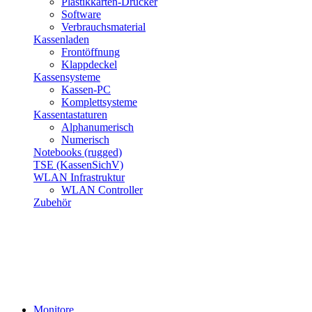
Plastikkarten-Drucker
Software
Verbrauchsmaterial
Kassenladen
Frontöffnung
Klappdeckel
Kassensysteme
Kassen-PC
Komplettsysteme
Kassentastaturen
Alphanumerisch
Numerisch
Notebooks (rugged)
TSE (KassenSichV)
WLAN Infrastruktur
WLAN Controller
Zubehör
Monitore