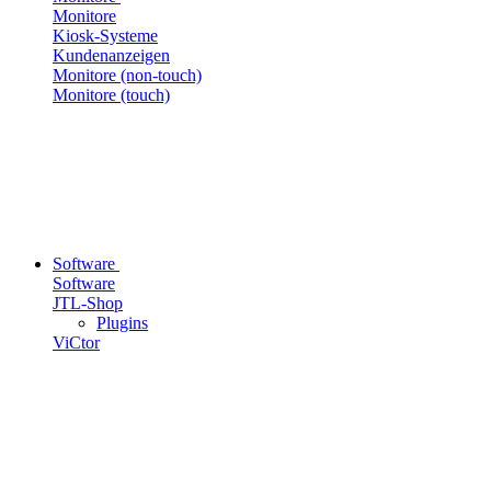
Monitore
Kiosk-Systeme
Kundenanzeigen
Monitore (non-touch)
Monitore (touch)
Software
Software
JTL-Shop
Plugins
ViCtor