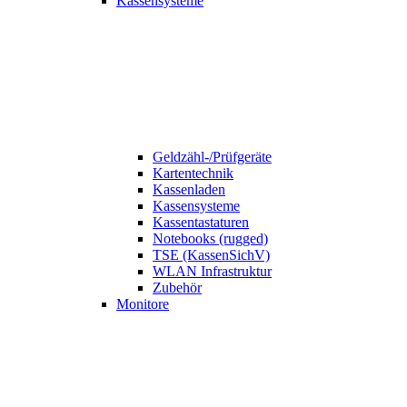
Kassensysteme
Geldzähl-/Prüfgeräte
Kartentechnik
Kassenladen
Kassensysteme
Kassentastaturen
Notebooks (rugged)
TSE (KassenSichV)
WLAN Infrastruktur
Zubehör
Monitore