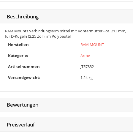
Beschreibung
RAM Mounts Verbindungsarm mittel mit Kontermutter - ca. 213 mm,
für D-Kugeln (2,25 Zoll), im Polybeutel
Produkteigenschaft
Wert
Hersteller:
RAM MOUNT
Kategorie:
Arme
Artikelnummer:
JT57832
Versandgewicht‍:
1,24 kg
Bewertungen
Preisverlauf