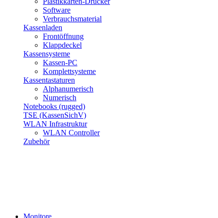
Plastikkarten-Drucker
Software
Verbrauchsmaterial
Kassenladen
Frontöffnung
Klappdeckel
Kassensysteme
Kassen-PC
Komplettsysteme
Kassentastaturen
Alphanumerisch
Numerisch
Notebooks (rugged)
TSE (KassenSichV)
WLAN Infrastruktur
WLAN Controller
Zubehör
Monitore