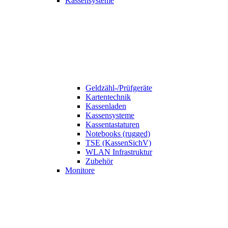
Kassensysteme
Geldzähl-/Prüfgeräte
Kartentechnik
Kassenladen
Kassensysteme
Kassentastaturen
Notebooks (rugged)
TSE (KassenSichV)
WLAN Infrastruktur
Zubehör
Monitore