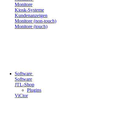
Monitore
Kiosk-Systeme
Kundenanzeigen
Monitore (non-touch)
Monitore (touch)
Software
Software
JTL-Shop
Plugins
ViCtor