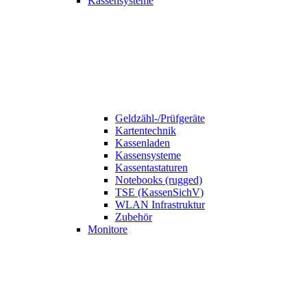
Kassensysteme
Geldzähl-/Prüfgeräte
Kartentechnik
Kassenladen
Kassensysteme
Kassentastaturen
Notebooks (rugged)
TSE (KassenSichV)
WLAN Infrastruktur
Zubehör
Monitore