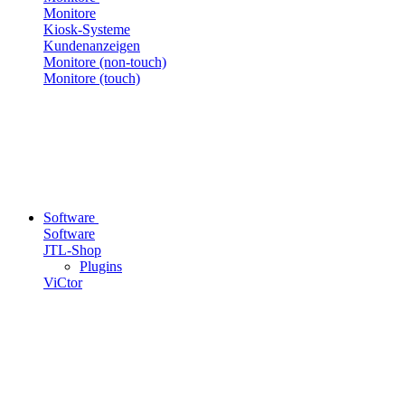
Monitore
Kiosk-Systeme
Kundenanzeigen
Monitore (non-touch)
Monitore (touch)
Software
Software
JTL-Shop
Plugins
ViCtor