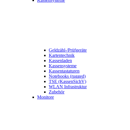
Kassensysteme
Geldzähl-/Prüfgeräte
Kartentechnik
Kassenladen
Kassensysteme
Kassentastaturen
Notebooks (rugged)
TSE (KassenSichV)
WLAN Infrastruktur
Zubehör
Monitore