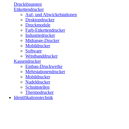
Drucklösungen
Etikettendrucker
Auf- und Abwickelstationen
Desktopdrucker
Druckmodule
Farb-Etikettendrucker
Industriedrucker
Midrange-Drucker
Mobildrucker
Software
Wristbanddrucker
Kassendrucker
Einbau-Druckwerke
Mehrstationendrucker
Mobildrucker
Nadeldrucker
Schnittstellen
Thermodrucker
Identifikationstechnik