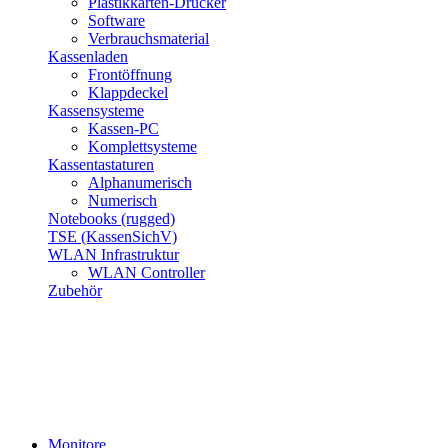
Plastikkarten-Drucker
Software
Verbrauchsmaterial
Kassenladen
Frontöffnung
Klappdeckel
Kassensysteme
Kassen-PC
Komplettsysteme
Kassentastaturen
Alphanumerisch
Numerisch
Notebooks (rugged)
TSE (KassenSichV)
WLAN Infrastruktur
WLAN Controller
Zubehör
Monitore