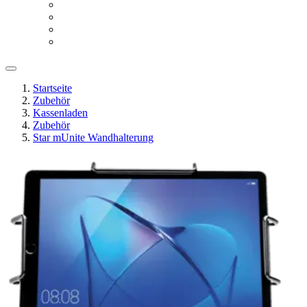
Startseite
Zubehör
Kassenladen
Zubehör
Star mUnite Wandhalterung