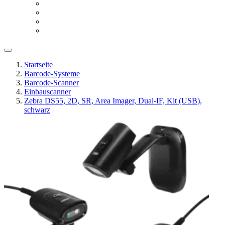
Startseite
Barcode-Systeme
Barcode-Scanner
Einbauscanner
Zebra DS55, 2D, SR, Area Imager, Dual-IF, Kit (USB),
schwarz