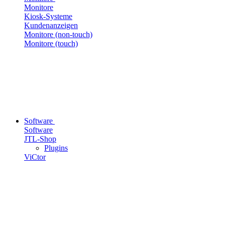
Monitore
Kiosk-Systeme
Kundenanzeigen
Monitore (non-touch)
Monitore (touch)
Software
Software
JTL-Shop
Plugins
ViCtor