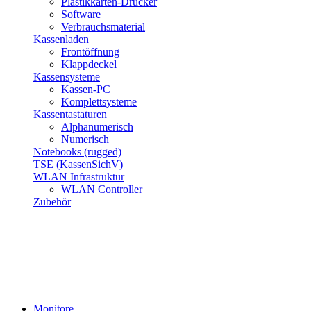
Plastikkarten-Drucker
Software
Verbrauchsmaterial
Kassenladen
Frontöffnung
Klappdeckel
Kassensysteme
Kassen-PC
Komplettsysteme
Kassentastaturen
Alphanumerisch
Numerisch
Notebooks (rugged)
TSE (KassenSichV)
WLAN Infrastruktur
WLAN Controller
Zubehör
Monitore