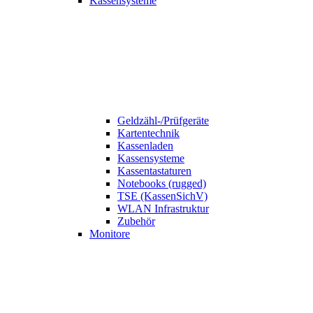
Kassensysteme
Geldzähl-/Prüfgeräte
Kartentechnik
Kassenladen
Kassensysteme
Kassentastaturen
Notebooks (rugged)
TSE (KassenSichV)
WLAN Infrastruktur
Zubehör
Monitore