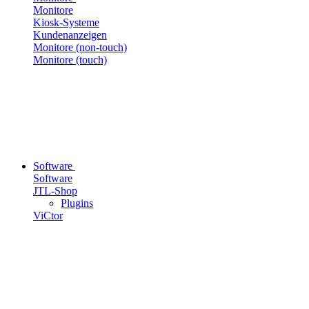
Monitore
Kiosk-Systeme
Kundenanzeigen
Monitore (non-touch)
Monitore (touch)
Software
Software
JTL-Shop
Plugins
ViCtor