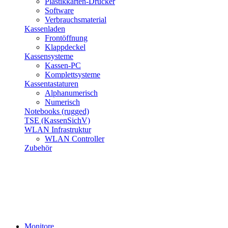
Plastikkarten-Drucker
Software
Verbrauchsmaterial
Kassenladen
Frontöffnung
Klappdeckel
Kassensysteme
Kassen-PC
Komplettsysteme
Kassentastaturen
Alphanumerisch
Numerisch
Notebooks (rugged)
TSE (KassenSichV)
WLAN Infrastruktur
WLAN Controller
Zubehör
Monitore