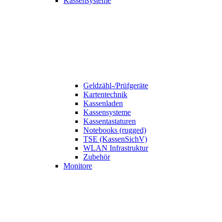
Kassensysteme
Geldzähl-/Prüfgeräte
Kartentechnik
Kassenladen
Kassensysteme
Kassentastaturen
Notebooks (rugged)
TSE (KassenSichV)
WLAN Infrastruktur
Zubehör
Monitore