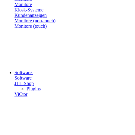
Monitore
Kiosk-Systeme
Kundenanzeigen
Monitore (non-touch)
Monitore (touch)
Software
Software
JTL-Shop
Plugins
ViCtor