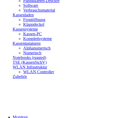
Plastikkarten-Drucker
Software
Verbrauchsmaterial
Kassenladen
Frontöffnung
Klappdeckel
Kassensysteme
Kassen-PC
Komplettsysteme
Kassentastaturen
Alphanumerisch
Numerisch
Notebooks (rugged)
TSE (KassenSichV)
WLAN Infrastruktur
WLAN Controller
Zubehör
Monitore