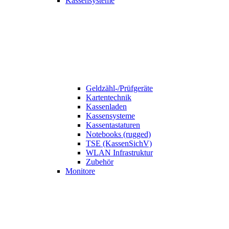
Kassensysteme
Geldzähl-/Prüfgeräte
Kartentechnik
Kassenladen
Kassensysteme
Kassentastaturen
Notebooks (rugged)
TSE (KassenSichV)
WLAN Infrastruktur
Zubehör
Monitore