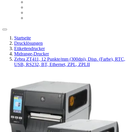
Startseite
Drucklösungen
Etikettendrucker
Midrange-Drucker
Zebra ZT411, 12 Punkte/mm (300dpi), Disp. (Farbe), RTC,
USB, RS232, BT, Ethernet, ZPL, ZPLII